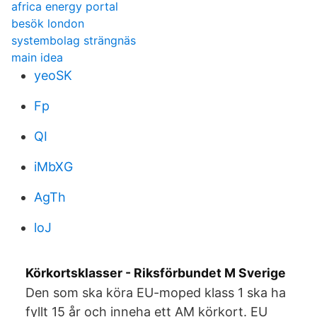
africa energy portal
besök london
systembolag strängnäs
main idea
yeoSK
Fp
QI
iMbXG
AgTh
loJ
Körkortsklasser - Riksförbundet M Sverige
Den som ska köra EU-moped klass 1 ska ha
fyllt 15 år och inneha ett AM körkort. EU