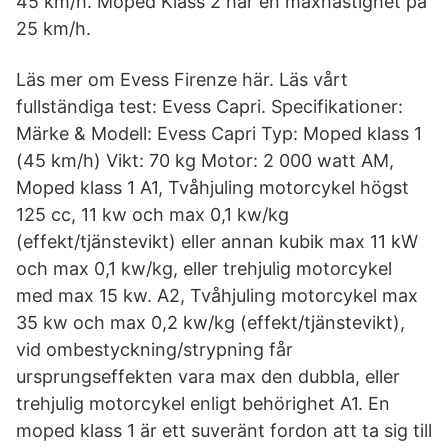
45 km/h. Moped Klass 2 har en maxhastighet på
25 km/h.
Läs mer om Evess Firenze här. Läs vårt
fullständiga test: Evess Capri. Specifikationer:
Märke & Modell: Evess Capri Typ: Moped klass 1
(45 km/h) Vikt: 70 kg Motor: 2 000 watt AM,
Moped klass 1 A1, Tvåhjuling motorcykel högst
125 cc, 11 kw och max 0,1 kw/kg
(effekt/tjänstevikt) eller annan kubik max 11 kW
och max 0,1 kw/kg, eller trehjulig motorcykel
med max 15 kw. A2, Tvåhjuling motorcykel max
35 kw och max 0,2 kw/kg (effekt/tjänstevikt),
vid ombestyckning/strypning får
ursprungseffekten vara max den dubbla, eller
trehjulig motorcykel enligt behörighet A1. En
moped klass 1 är ett suveränt fordon att ta sig till